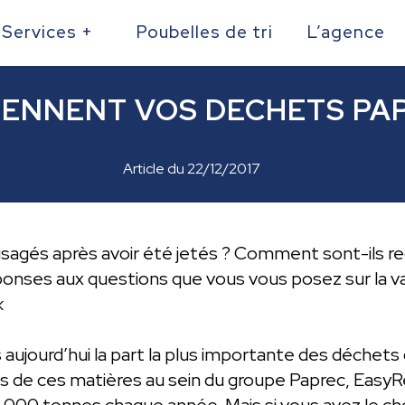
Services +
Poubelles de tri
L’agence
IENNENT VOS DECHETS PAP
Article du
22/12/2017
sagés après avoir été jetés ? Comment sont-ils r
ponses aux questions que vous vous posez sur la va
 «
aujourd’hui la part la plus importante des déchets 
es de ces matières au sein du groupe Paprec, EasyR
000 tonnes chaque année. Mais si vous avez le choi