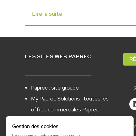
Lire la suite
LES SITES WEB PAPREC
RÉ
Paprec : site groupe
My Paprec Solutions : toutes les
offres commerciales Paprec
Le Petit Plus : nos offres ESS
Con
Gestion des cookies
Rbag : big-bags chantiers
En poursuivant votre navigation sur ce