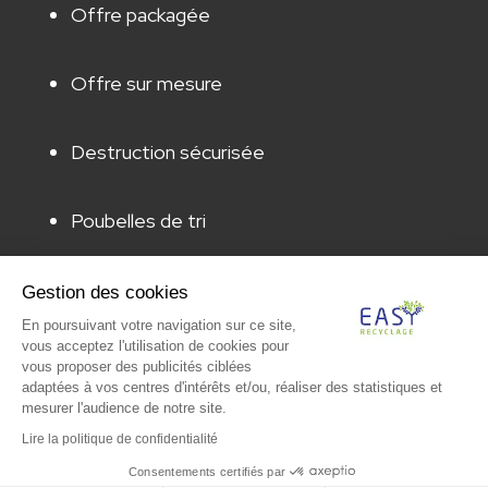
Offre packagée
Offre sur mesure
Destruction sécurisée
Poubelles de tri
Animation & sensibilisation
Gestion des cookies
En poursuivant votre navigation sur ce site,
vous acceptez l'utilisation de cookies pour
Audit & caractérisation
vous proposer des publicités ciblées
adaptées à vos centres d'intérêts et/ou, réaliser des statistiques et
mesurer l'audience de notre site.
Lire la politique de confidentialité
© Paprec Group 2022 – Tous droits réservés |
Conditions
Générales de Vente
|
Mentions légales
|
Protection des
Consentements certifiés par