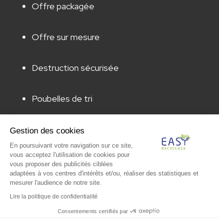
Offre packagée
Offre sur mesure
Destruction sécurisée
Poubelles de tri
Animation & sensibilisation
Gestion des cookies
En poursuivant votre navigation sur ce site,
vous acceptez l'utilisation de cookies pour
Audit & caractérisation
vous proposer des publicités ciblées
adaptées à vos centres d'intérêts et/ou, réaliser des statistiques et
mesurer l'audience de notre site.
Lire la politique de confidentialité
© Paprec Group 2022 – Tous droits réservés |
Conditions
Générales de Vente
|
Mentions légales
|
Protection des
Consentements certifiés par